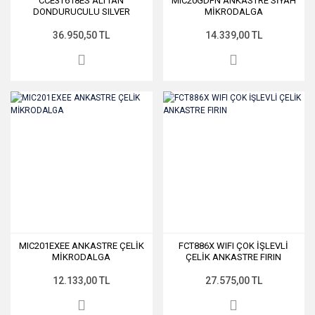
CCE3T618ES ALTTAN
MIC20GDFN ANKASTRE SİYAH
DONDURUCULU SILVER
MİKRODALGA
BUZDOLABI
36.950,50 TL
14.339,00 TL
MIC201EXEE ANKASTRE ÇELİK
FCT886X WIFI ÇOK İŞLEVLİ
MİKRODALGA
ÇELİK ANKASTRE FIRIN
12.133,00 TL
27.575,00 TL