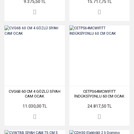
9.375,50 TL
15.717,75 TL
CVG6B 60 CM 4 GÖZLÜ SİYAH
CETPS64MCWIFITT
CAM OCAK
İNDÜKSİYONLU 60 CM OCAK
11.030,00 TL
24.817,50 TL