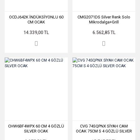
OCDJ642K İNDÜKSİYONLU 60
CMG2071DS Silver Renk Solo
CM OCAK
Mikrodalga+Grill
14.339,00 TL
6.562,85 TL
CHW6BF4WPX 60 CM 4 GÖZLÜ
CVG 74SQPNX SİYAH CAM
SILVER OCAK
OCAK 75CM S 4 GÖZLÜ SILVER
OCAK