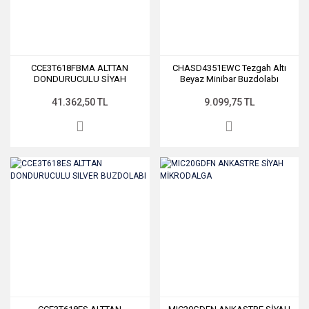
CCE3T618FBMA ALTTAN
CHASD4351EWC Tezgah Altı
DONDURUCULU SİYAH
Beyaz Minibar Buzdolabı
BUZDOLABI
41.362,50 TL
9.099,75 TL