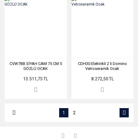
CVW7BB SİYAH CAM 75 CM 5
CDH30 Elektrikli 2 li Domino
GÖZLÜ OCAK
Vetroseramik Ocak
13.511,75 TL
8.272,50 TL
1
2