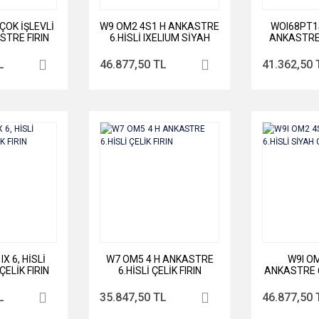
ÇOK İŞLEVLİ
W9 OM2 4S1 H ANKASTRE
WOI68PT1S
STRE FIRIN
6.HİSLİ IXELIUM SİYAH
ANKASTRE 
CAM FIRIN
L
46.877,50 TL
41.362,50 
X 6, HİSLİ
W7 OM5 4 H ANKASTRE
W9I O
ELİK FIRIN
6.HİSLİ ÇELİK FIRIN
ANKASTRE 6
CAM
L
35.847,50 TL
46.877,50 