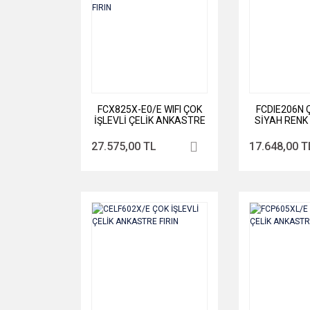
FCX825X-E0/E WIFI ÇOK
FCDIE206N Ç
İŞLEVLİ ÇELİK ANKASTRE
SİYAH RENK
FIRIN
FIR
27.575,00 TL
17.648,00 T