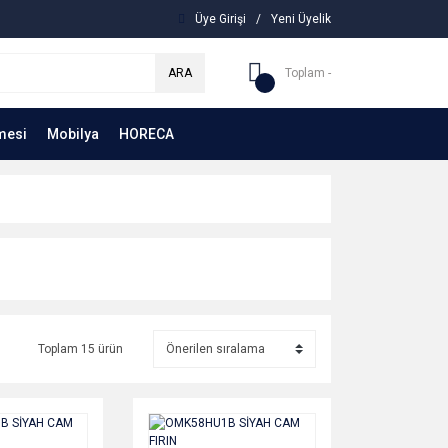
Üye Girişi
/
Yeni Üyelik
ARA
Toplam -
mesi
Mobilya
HORECA
Toplam 15 ürün