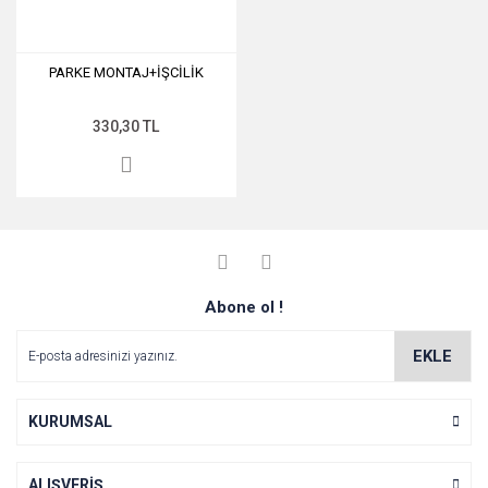
PARKE MONTAJ+İŞCİLİK
330,30 TL
Abone ol !
EKLE
KURUMSAL
ALIŞVERİŞ