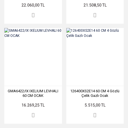
22.060,00 TL
21.508,50 TL
GMA6422/IX IXELIUM LEVHALI
126400XS2E14 60 CM 4 Gözlü
60 CM OCAK
Çelik Gazlı Ocak
16.269,25 TL
5.515,00 TL