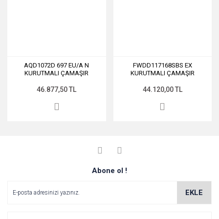
AQD1072D 697 EU/A N
FWDD117168SBS EX
KURUTMALI ÇAMAŞIR
KURUTMALI ÇAMAŞIR
MAKİNESİ
MAKİNESİ
46.877,50 TL
44.120,00 TL
Abone ol !
EKLE