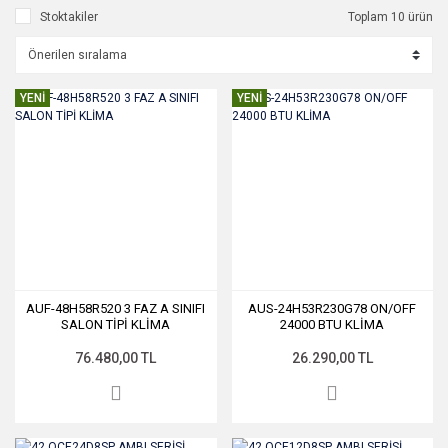
Stoktakiler
Toplam 10 ürün
YENİ
YENİ
AUF-48H58R520 3 FAZ A SINIFI
AUS-24H53R230G78 ON/OFF
SALON TİPİ KLİMA
24000 BTU KLİMA
76.480,00 TL
26.290,00 TL