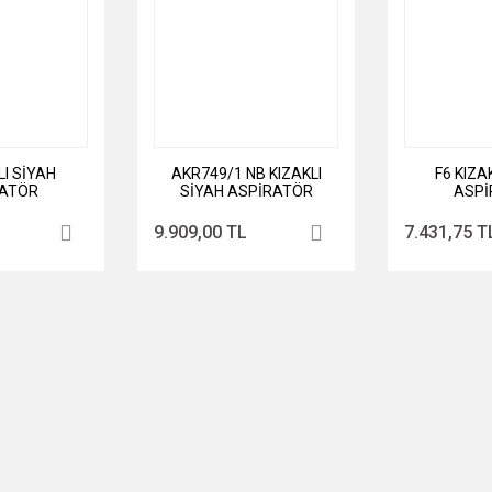
LI SİYAH
AKR749/1 NB KIZAKLI
F6 KIZA
RATÖR
SİYAH ASPİRATÖR
ASPİ
9.909,00 TL
7.431,75 T