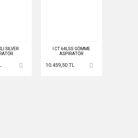
KLI SILVER
I CT 64LSS GÖMME
RATÖR
ASPİRATÖR
L
10.459,50 TL