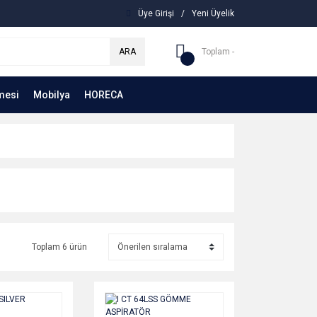
Üye Girişi
/
Yeni Üyelik
ARA
Toplam -
mesi
Mobilya
HORECA
Toplam 6 ürün