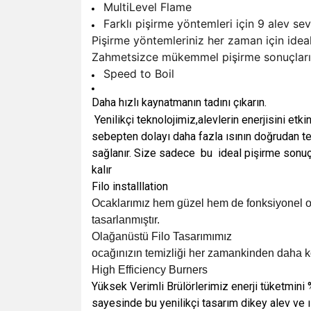
MultiLevel Flame
Farklı pişirme yöntemleri için 9 alev sev
Pişirme yöntemleriniz her zaman için ideal
Zahmetsizce mükemmel pişirme sonuçları 
Speed to Boil
Daha hızlı kaynatmanın tadını çıkarın.
Yenilikçi teknolojimiz,alevlerin enerjisini etkin
sebepten dolayı daha fazla ısının doğrudan te
sağlanır. Size sadece bu ideal pişirme sonuçl
kalır
Filo installlation
Ocaklarımız hem güzel hem de fonksiyonel o
tasarlanmıştır.
Olağanüstü Filo Tasarımımız
ocağınızın temizliği her zamankinden daha ko
High Efficiency Burners
Yüksek Verimli Brülörlerimiz enerji tüketmini 
sayesinde bu yenilikçi tasarım dikey alev ve 