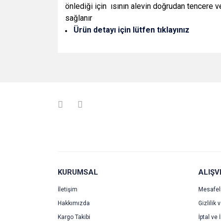
önlediği için ısının alevin doğrudan tencere 
sağlanır
Ürün detayı için lütfen tıklayınız
Bu ürünün fiyat bilgisi, resim, ürün açıklamalarında v
Görüş ve önerileriniz için teşekkür ederiz.
Ürün resmi kalitesiz, bozuk veya görüntülenemiyo
Ürün açıklamasında eksik bilgiler bulunuyor.
Ürün bilgilerinde hatalar bulunuyor.
Ürün fiyatı diğer sitelerden daha pahalı.
Bu ürüne benzer farklı alternatifler olmalı.
KURUMSAL
ALIŞV
İletişim
Mesafel
Hakkımızda
Gizlilik 
Kargo Takibi
İptal ve 