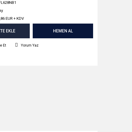
FL628NB1
Ay
,86 EUR + KDV
TE EKLE
HEMEN AL
e Et
Yorum Yaz