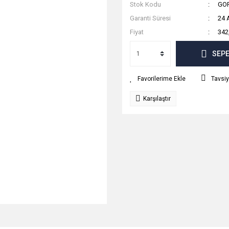
Stok Kodu
GO
Garanti Süresi
24 
Fiyat
342
SEPE
Tavsiy
Karşılaştır