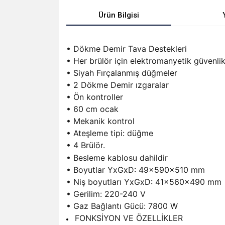
Ürün Bilgisi
• Dökme Demir Tava Destekleri
• Her brülör için elektromanyetik güvenlik
• Siyah Fırçalanmış düğmeler
• 2 Dökme Demir ızgaralar
• Ön kontroller
• 60 cm ocak
• Mekanik kontrol
• Ateşleme tipi: düğme
• 4 Brülör
.
• Besleme kablosu dahildir
• Boyutlar YxGxD: 49x590x510 mm
• Niş boyutları YxGxD: 41x560x490 mm
• Gerilim: 220-240 V
• Gaz Bağlantı Gücü: 7800 W
FONKSİYON VE ÖZELLİKLER