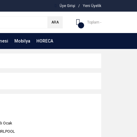
Üye Girişi
/
Yeni Üyelik
ARA
Toplam -
mesi
Mobilya
HORECA
lı Ocak
IRLPOOL