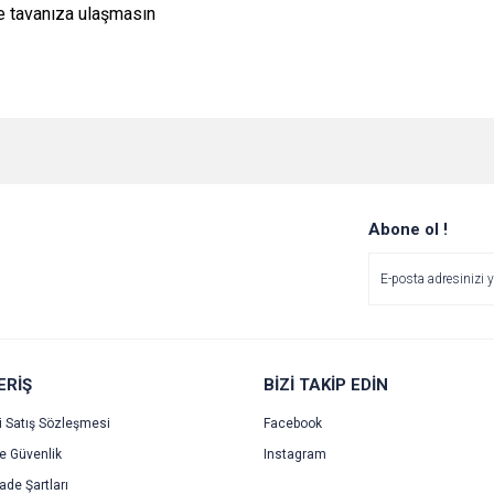
ve tavanıza ulaşmasın
e diğer konularda yetersiz gördüğünüz noktaları öneri formunu kullanarak tarafımı
Bu ürüne ilk yorumu siz yapın!
Ürün hakkında henüz soru sorulmamış.
r.
Yorum Yaz
Soru Sor
Abone ol !
ERİŞ
BİZİ TAKİP EDİN
i Satış Sözleşmesi
Facebook
ve Güvenlik
Instagram
Gönder
İade Şartları