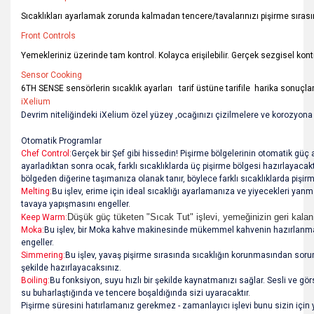
Sıcaklıkları ayarlamak zorunda kalmadan tencere/tavalarınızı pişirme sırası
Front Controls
Yemekleriniz üzerinde tam kontrol. Kolayca erişilebilir. Gerçek sezgisel kon
Sensor Cooking
6TH SENSE sensörlerin sıcaklık ayarları tarif üstüne tarifile harika sonuçla
iXelium
Devrim niteliğindeki iXelium özel yüzey ,ocağınızı çizilmelere ve korozyon
Otomatik Programlar
Chef Control:
Gerçek bir Şef gibi hissedin! Pişirme bölgelerinin otomatik güç
ayarladıktan sonra ocak, farklı sıcaklıklarda üç pişirme bölgesi hazırlayacakt
bölgeden diğerine taşımanıza olanak tanır, böylece farklı sıcaklıklarda pişirme
Melting:
Bu işlev, erime için ideal sıcaklığı ayarlamanıza ve yiyecekleri yanm
tavaya yapışmasını engeller.
Düşük güç tüketen "Sıcak Tut" işlevi, yemeğinizin geri kalan
Keep Warm:
Moka:
Bu işlev, bir Moka kahve makinesinde mükemmel kahvenin hazırlanmasın
engeller.
Simmering:
Bu işlev, yavaş pişirme sırasında sıcaklığın korunmasından so
şekilde hazırlayacaksınız.
Boiling:
Bu fonksiyon, suyu hızlı bir şekilde kaynatmanızı sağlar. Sesli ve görs
su buharlaştığında ve tencere boşaldığında sizi uyaracaktır.
Pişirme süresini hatırlamanız gerekmez - zamanlayıcı işlevi bunu sizin içi