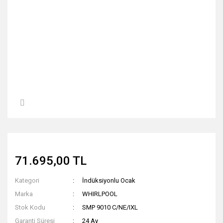
71.695,00 TL
Kategori
İndüksiyonlu Ocak
Marka
WHIRLPOOL
Stok Kodu
SMP 9010 C/NE/IXL
Garanti Süresi
24 Ay