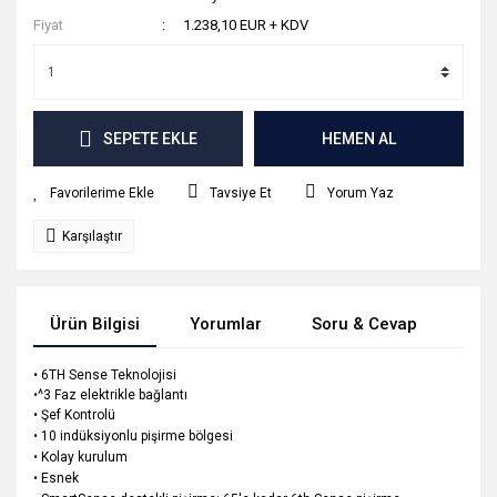
Fiyat
1.238,10 EUR + KDV
SEPETE EKLE
HEMEN AL
Tavsiye Et
Yorum Yaz
Karşılaştır
Ürün Bilgisi
Yorumlar
Soru & Cevap
Tak
• 6TH Sense Teknolojisi
•^3 Faz elektrikle bağlantı
• Şef Kontrolü
• 10 indüksiyonlu pişirme bölgesi
• Kolay kurulum
• Esnek