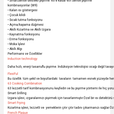
• SmartSense destekli pişirme: 65'e kadar 6th Sense pişirme
kombinasyonlar (W9)
• Kalan ısı göstergesi
• Çocuk kilidi
• Sıcak tutma fonksiyonu
• Açma/kapama düğmesi
• Akıllı Kızartma ve Akıllı Izgara
• Kaynatma fonksiyonu
• Erime fonksiyonu
• Moka İşlevi
• Akıllı Algı
Performans ve Özellikler
Induction technology
Daha hızlı, enerji tasarruflu pişirme. İndüksiyon teknolojisi ocağı değil tava
FlexiFul
Bu özellik tüm şekil ve boyutlardaki tavaların tamamen esnek yüzeyde he
63 Cooking Combination
63 lezzetli tarif kombinasyonunu keşfedin ve bu pişirme yöntemi ile hiç yo
Smart Grilling
Izgara işlevi, ızgaralarınızı pişirmek için tasarlanmıştır.Özel bir ısı detekt
Smart Frying
Kızartma işlevi, lezzetli ve yemeklerin çıtır çıtır tadını çıkarmanızı sağlar.Ö
French Plaque