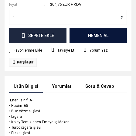
Fiyat
304,76 EUR + KDV
SEPETE EKLE
HEMEN AL
Tavsiye Et
Yorum Yaz
Karşılaştır
Ürün Bilgisi
Yorumlar
Soru & Cevap
Tak
Enerji sınıfı A+
• Hacim 65
• Buz çözme işlevi
• Izgara
• Kolay Temizlenen Emaye İç Mekan
• Turbo ızgara işlevi
• Pizza işlevi