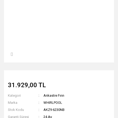
31.929,00 TL
Kategori
Ankastre Fırın
Marka
WHIRLPOOL
Stok Kodu
AKZ9 6230NB
Garanti Süresi
24 Ay