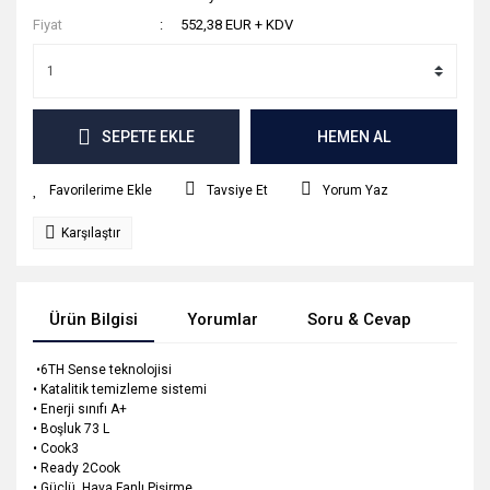
Fiyat
552,38 EUR + KDV
SEPETE EKLE
HEMEN AL
Tavsiye Et
Yorum Yaz
Karşılaştır
Ürün Bilgisi
Yorumlar
Soru & Cevap
Tak
•6TH Sense teknolojisi
• Katalitik temizleme sistemi
• Enerji sınıfı A+
• Boşluk 73 L
• Cook3
• Ready 2Cook
• Güçlü Hava Fanlı Pişirme