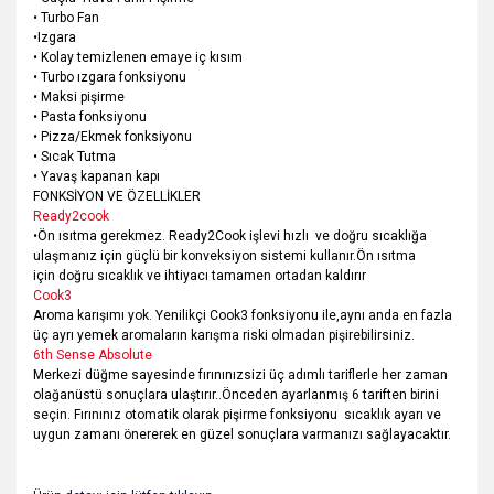
• Turbo Fan
•Izgara
• Kolay temizlenen emaye iç kısım
• Turbo ızgara fonksiyonu
• Maksi pişirme
• Pasta fonksiyonu
• Pizza/Ekmek fonksiyonu
• Sıcak Tutma
• Yavaş kapanan kapı
FONKSİYON VE ÖZELLİKLER
Ready2cook
•Ön ısıtma gerekmez. Ready2Cook işlevi hızlı ve doğru sıcaklığa
ulaşmanız için güçlü bir konveksiyon sistemi kullanır.Ön ısıtma
için doğru sıcaklık ve ihtiyacı tamamen ortadan kaldırır
Cook3
Aroma karışımı yok. Yenilikçi Cook3 fonksiyonu ile,aynı anda en fazla
üç ayrı yemek aromaların karışma riski olmadan pişirebilirsiniz.
6th Sense Absolute
Merkezi düğme sayesinde fırınınızsizi üç adımlı tariflerle her zaman
olağanüstü sonuçlara ulaştırır..Önceden ayarlanmış 6 tariften birini
seçin. Fırınınız otomatik olarak pişirme fonksiyonu sıcaklık ayarı ve
uygun zamanı önererek en güzel sonuçlara varmanızı sağlayacaktır.