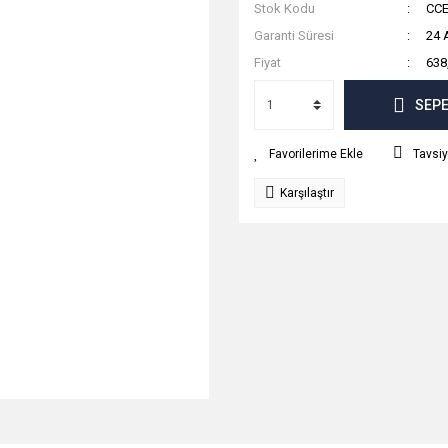
Stok Kodu
CC
Garanti Süresi
24 
Fiyat
638
SEPE
Tavsiy
Karşılaştır