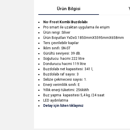
Ürün Bilgisi
No-Frost Kombi Buzdolabı
Pro smart ile uzaktan uygulama ile erişim
Ürün rengi: Silver
Ürün Boyutları YxDxG:1850mmX5595mmX658mm
Ters çevrilebilir kapılar
İklim sınıfı: SN-ST
Gürültü seviyesi: 39 dB.
Soğutucu hacmi 222 litre
Dondurucu hacmi 119 litre
Buzdolabı net kapasitesi: 341 l,
Buzdolabı raf sayısı: 3
Sebze çekmecesi sayısı: 1.
Enerji verimlilik sınıfı: E
Yıllık enerji tüketimi: 256kWh
Buz yapma kapasitesi 5,4 kg /24 saat
LED aydınlatma
Detay için lüten tıklayınız