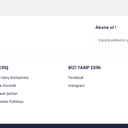
e diğer konularda yetersiz gördüğünüz noktaları öneri formunu kullanarak tarafımı
Bu ürüne ilk yorumu siz yapın!
Ürün hakkında henüz soru sorulmamış.
r.
Yorum Yaz
Soru Sor
Abone ol !
ERİŞ
BİZİ TAKİP EDİN
i Satış Sözleşmesi
Facebook
ve Güvenlik
Instagram
Gönder
İade Şartları
eriler Politikası