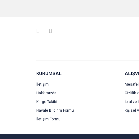
Bu ürünün fiyat bilgisi, resim, ürün açıklamalarında v
Görüş ve önerileriniz için teşekkür ederiz.
Ürün resmi kalitesiz, bozuk veya görüntülenemiyo
Ürün açıklamasında eksik bilgiler bulunuyor.
Ürün bilgilerinde hatalar bulunuyor.
Ürün fiyatı diğer sitelerden daha pahalı.
Bu ürüne benzer farklı alternatifler olmalı.
KURUMSAL
ALIŞV
İletişim
Mesafel
Hakkımızda
Gizlilik 
Kargo Takibi
İptal ve 
Havale Bildirim Formu
Kişisel V
İletişim Formu