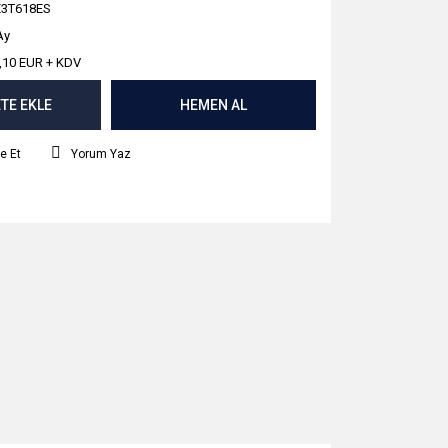
E3T618ES
Ay
,10 EUR + KDV
TE EKLE
HEMEN AL
e Et
Yorum Yaz