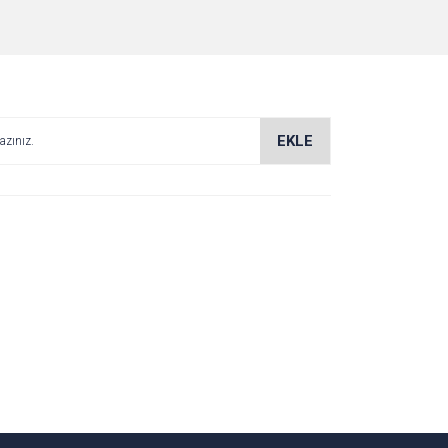
za iletebilirsiniz.
EKLE