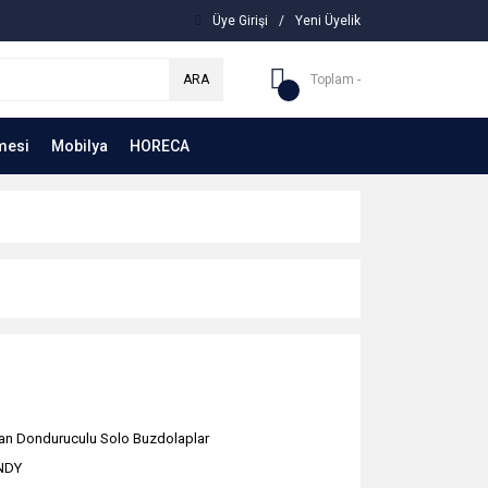
Üye Girişi
/
Yeni Üyelik
ARA
Toplam -
mesi
Mobilya
HORECA
tan Donduruculu Solo Buzdolaplar
NDY