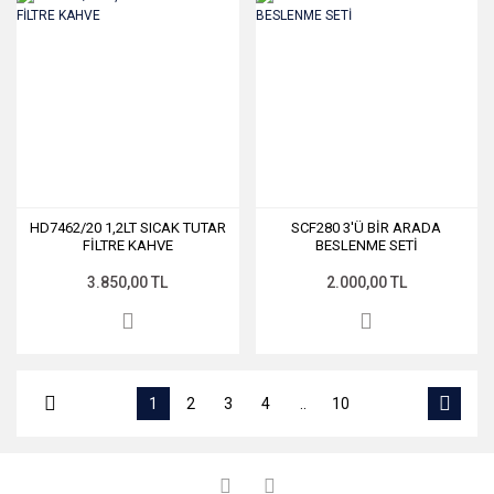
HD7462/20 1,2LT SICAK TUTAR
SCF280 3'Ü BİR ARADA
FİLTRE KAHVE
BESLENME SETİ
3.850,00 TL
2.000,00 TL
1
2
3
4
..
10