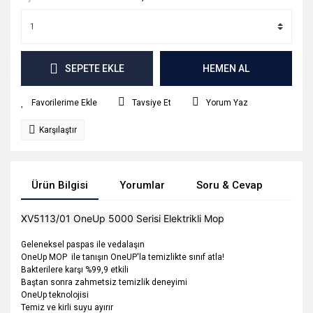
SEPETE EKLE
HEMEN AL
Tavsiye Et
Yorum Yaz
Karşılaştır
Ürün Bilgisi
Yorumlar
Soru & Cevap
Tak
XV5113/01 OneUp 5000 Serisi Elektrikli Mop
Geleneksel paspas ile vedalaşın
OneUp MOP ile tanışın OneUP'la temizlikte sınıf atla!
Bakterilere karşı %99,9 etkili
Baştan sonra zahmetsiz temizlik deneyimi
OneUp teknolojisi
Temiz ve kirli suyu ayırır