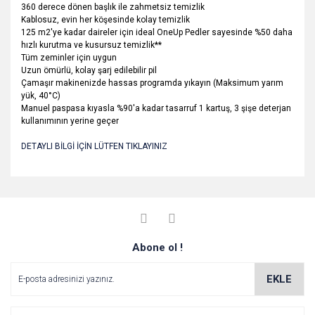
360 derece dönen başlık ile zahmetsiz temizlik
Kablosuz, evin her köşesinde kolay temizlik
125 m2'ye kadar daireler için ideal OneUp Pedler sayesinde %50 daha
hızlı kurutma ve kusursuz temizlik**
Tüm zeminler için uygun
Uzun ömürlü, kolay şarj edilebilir pil
Çamaşır makinenizde hassas programda yıkayın (Maksimum yarım
yük, 40°C)
Manuel paspasa kıyasla %90'a kadar tasarruf 1 kartuş, 3 şişe deterjan
kullanımının yerine geçer
DETAYLI BİLGİ İÇİN LÜTFEN TIKLAYINIZ
Bu ürünün fiyat bilgisi, resim, ürün açıklamalarında ve diğer
konularda yetersiz gördüğünüz noktaları öneri formunu
Bu ürüne ilk yorumu siz yapın!
Ürün hakkında henüz soru sorulmamış.
kullanarak tarafımıza iletebilirsiniz.
Görüş ve önerileriniz için teşekkür ederiz.
Yorum Yaz
Abone ol !
Soru Sor
Ürün resmi kalitesiz, bozuk veya görüntülenemiyor.
Ürün açıklamasında eksik bilgiler bulunuyor.
EKLE
Ürün bilgilerinde hatalar bulunuyor.