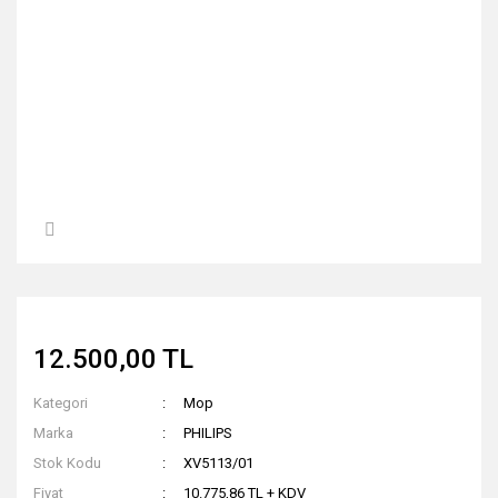
12.500,00 TL
Kategori
Mop
Marka
PHILIPS
Stok Kodu
XV5113/01
Fiyat
10.775,86 TL + KDV