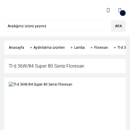
ARA
Anasayfa
Aydınlatma ürünleri
Lamba
Floresan
Tl-d 36
Tl-d 36W/84 Super 80 Serisi Floresan