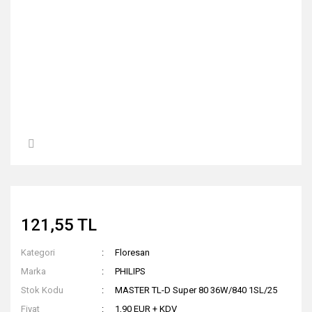
121,55 TL
Kategori
Floresan
Marka
PHILIPS
Stok Kodu
MASTER TL-D Super 80 36W/840 1SL/25
Fiyat
1,90 EUR + KDV