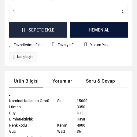
SEPETE EKLE
HEMEN AL
Tavsiye Et
Yorum Yaz
Karşılaştır
Ürün Bilgisi
Yorumlar
Soru & Cevap
Tak
Nominal Kullanım Ömrü
Saat
15000
Lümen
3350
Duy
G13
Dimlenebilirlik
Hayır
Renk kodu
Kelvin
4000
Güç
Watt
36