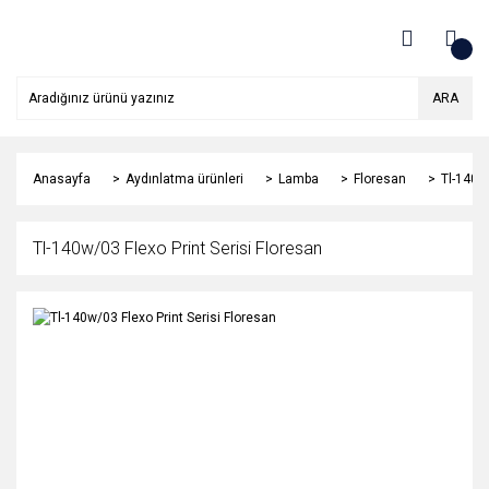
ARA
Anasayfa
Aydınlatma ürünleri
Lamba
Floresan
Tl-140w/
Tl-140w/03 Flexo Print Serisi Floresan