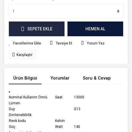
SEPETE EKLE
HEMEN AL
Tavsiye Et
Yorum Yaz
Karşılaştır
Ürün Bilgisi
Yorumlar
Soru & Cevap
Tak
Nominal Kullanım Ömrü
Saat
13000
Lümen
Duy
G13
Dimlenebilirlik
Renk kodu
Kelvin
Güç
Watt
140