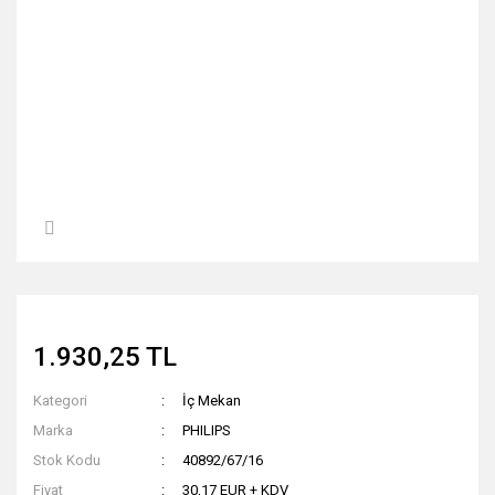
1.930,25 TL
Kategori
İç Mekan
Marka
PHILIPS
Stok Kodu
40892/67/16
Fiyat
30,17 EUR + KDV