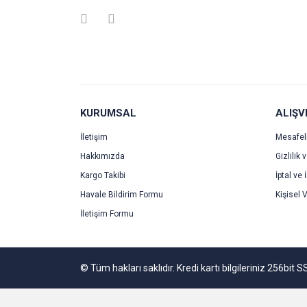
Ürün resmi kalitesiz, bozuk veya görüntülenemiyo
Ürün açıklamasında eksik bilgiler bulunuyor.
Ürün bilgilerinde hatalar bulunuyor.
Ürün fiyatı diğer sitelerden daha pahalı.
Bu ürüne benzer farklı alternatifler olmalı.
KURUMSAL
ALIŞV
İletişim
Mesafel
Hakkımızda
Gizlilik 
Kargo Takibi
İptal ve 
Havale Bildirim Formu
Kişisel V
İletişim Formu
© Tüm hakları saklıdır. Kredi kartı bilgileriniz 256bit S