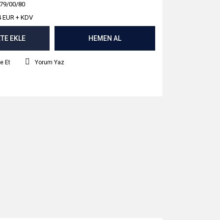
79/00/80
4 EUR + KDV
TE EKLE
HEMEN AL
e Et
Yorum Yaz