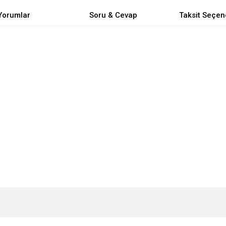
Yorumlar
Soru & Cevap
Taksit Seçen
e diğer konularda yetersiz gördüğünüz noktaları öneri formunu kullanarak tarafımı
Bu ürüne ilk yorumu siz yapın!
Ürün hakkında henüz soru sorulmamış.