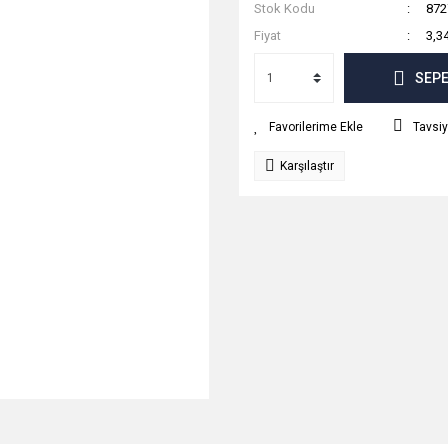
Stok Kodu
872
Fiyat
3,3
SEPE
Tavsiy
Karşılaştır