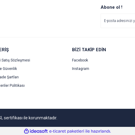
r.
Yorum Yaz
Soru Sor
Abone ol !
ERİŞ
BİZİ TAKİP EDİN
i Satış Sözleşmesi
Facebook
ve Güvenlik
Instagram
Gönder
İade Şartları
eriler Politikası
SL sertifikası ile korunmaktadır.
ile
ideasoft
e-