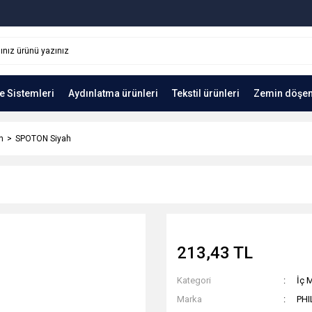
e Sistemleri
Aydınlatma ürünleri
Tekstil ürünleri
Zemin döşe
n
SPOTON Siyah
213,43 TL
Kategori
İç 
Marka
PHI