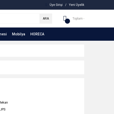
Üye Girişi
/
Yeni Üyelik
ARA
Toplam -
mesi
Mobilya
HORECA
Mekan
LIPS