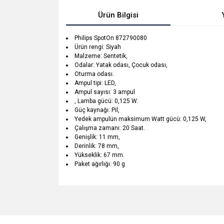
Ürün Bilgisi
Philips SpotOn 872790080
Ürün rengi: Siyah
Malzeme: Sentetik,
Odalar: Yatak odası, Çocuk odası,
Oturma odası.
Ampul tipi: LED,
Ampul sayısı: 3 ampul
, Lamba gücü: 0,125 W.
Güç kaynağı: Pil,
Yedek ampulün maksimum Watt gücü: 0,125 W,
Çalışma zamanı: 20 Saat.
Genişlik: 11 mm,
Derinlik: 78 mm,
Yükseklik: 67 mm.
Paket ağırlığı: 90 g
Bu ürünün fiyat bilgisi, resim, ürün açıklamalarında v
Görüş ve önerileriniz için teşekkür ederiz.