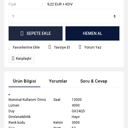
Fiyat
9,22 EUR + KDV
SEPETE EKLE
HEMEN AL
Tavsiye Et
Yorum Yaz
Karşılaştır
Ürün Bilgisi
Yorumlar
Soru & Cevap
Tak
Nominal Kullanım Ömrü
Saat
13000
Lümen
4300
Duy
GX24Q5
Dimlenebilirlik
Hayır
Renk kodu
Kelvin
3000