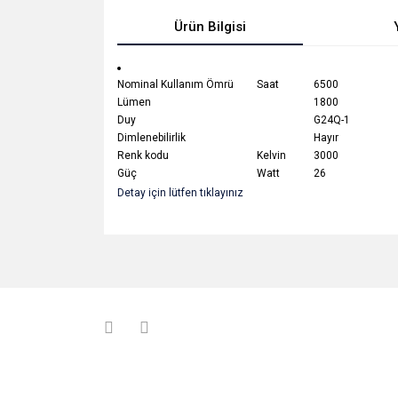
Ürün Bilgisi
Nominal Kullanım Ömrü
Saat
6500
Lümen
1800
Duy
G24Q-1
Dimlenebilirlik
Hayır
Renk kodu
Kelvin
3000
Güç
Watt
26
Detay için lütfen tıklayınız
Bu ürünün fiyat bilgisi, resim, ürün açıklamalarında v
Görüş ve önerileriniz için teşekkür ederiz.
Ürün resmi kalitesiz, bozuk veya görüntülenemiyo
Ürün açıklamasında eksik bilgiler bulunuyor.
Ürün bilgilerinde hatalar bulunuyor.
Ürün fiyatı diğer sitelerden daha pahalı.