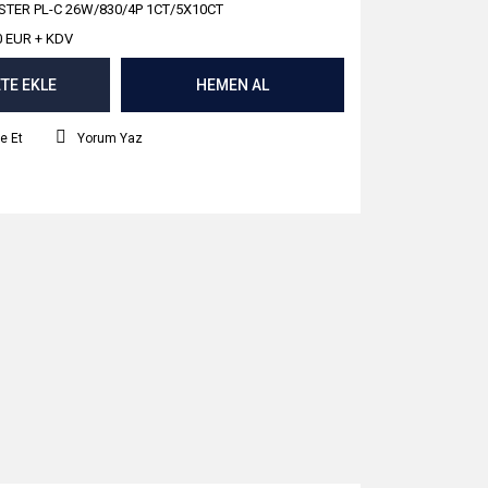
TER PL-C 26W/830/4P 1CT/5X10CT
0 EUR + KDV
TE EKLE
HEMEN AL
e Et
Yorum Yaz