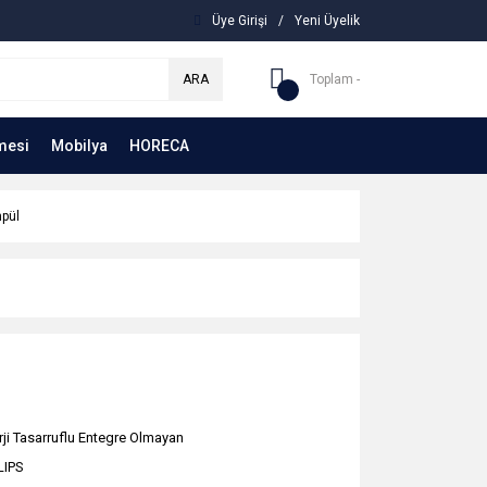
Üye Girişi
/
Yeni Üyelik
ARA
Toplam -
mesi
Mobilya
HORECA
mpül
rji Tasarruflu Entegre Olmayan
LIPS