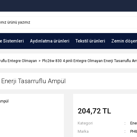
e Sistemleri
Aydınlatma ürünleri
Tekstil ürünleri
Zemin döşe
rruflu Entegre Olmayan
Plc26w 830 4 pinli Entegre Olmayan Enerji Tasarruflu A
 Enerji Tasarruflu Ampül
204,72 TL
Kategori
Ene
Marka
PHI