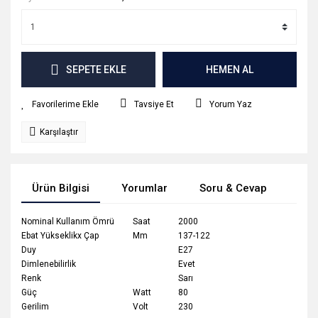
SEPETE EKLE
HEMEN AL
Tavsiye Et
Yorum Yaz
Karşılaştır
Ürün Bilgisi
Yorumlar
Soru & Cevap
Tak
Nominal Kullanım Ömrü
Saat
2000
Ebat Yükseklikx Çap
Mm
137-122
Duy
E27
Dimlenebilirlik
Evet
Renk
Sarı
Güç
Watt
80
Gerilim
Volt
230