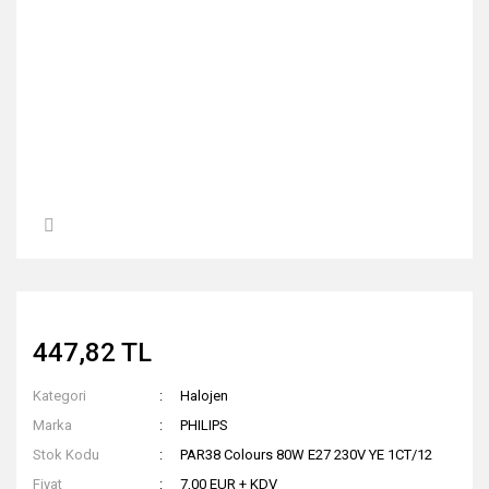
447,82 TL
Kategori
Halojen
Marka
PHILIPS
Stok Kodu
PAR38 Colours 80W E27 230V YE 1CT/12
Fiyat
7,00 EUR + KDV