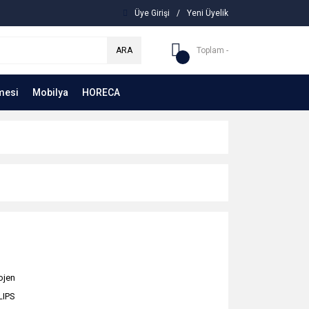
Üye Girişi
/
Yeni Üyelik
ARA
Toplam -
mesi
Mobilya
HORECA
ojen
LIPS