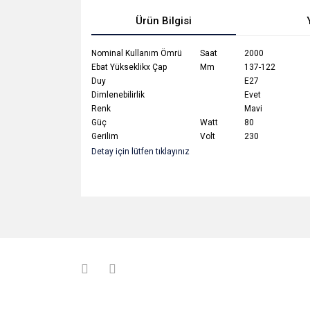
Ürün Bilgisi
Nominal Kullanım Ömrü
Saat
2000
Ebat Yükseklikx Çap
Mm
137-122
Duy
E27
Dimlenebilirlik
Evet
Renk
Mavi
Güç
Watt
80
Gerilim
Volt
230
Detay için lütfen tıklayınız
Bu ürünün fiyat bilgisi, resim, ürün açıklamalarında v
Görüş ve önerileriniz için teşekkür ederiz.
Ürün resmi kalitesiz, bozuk veya görüntülenemiyo
Ürün açıklamasında eksik bilgiler bulunuyor.
Ürün bilgilerinde hatalar bulunuyor.
Ürün fiyatı diğer sitelerden daha pahalı.