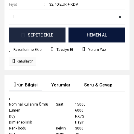
Fiyat
32,40 EUR + KDV
SEPETE EKLE
HEMEN AL
Tavsiye Et
Yorum Yaz
Karşılaştır
Ürün Bilgisi
Yorumlar
Soru & Cevap
Tak
Nominal Kullanım Ömrü
Saat
15000
Lümen
6000
Duy
RX7S
Dimlenebilirlik
Hayır
Renk kodu
Kelvin
3000