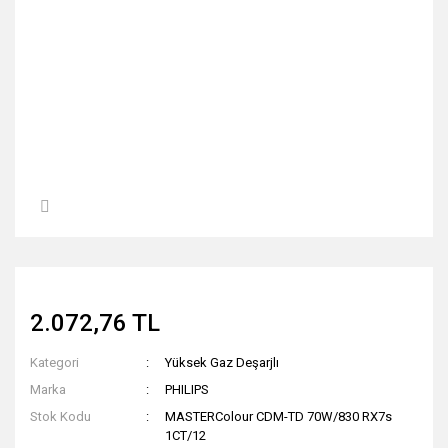
2.072,76 TL
Kategori
Yüksek Gaz Deşarjlı
Marka
PHILIPS
Stok Kodu
MASTERColour CDM-TD 70W/830 RX7s
1CT/12