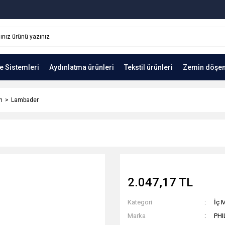
e Sistemleri
Aydınlatma ürünleri
Tekstil ürünleri
Zemin döşe
n
Lambader
2.047,17 TL
Kategori
İç 
Marka
PHI