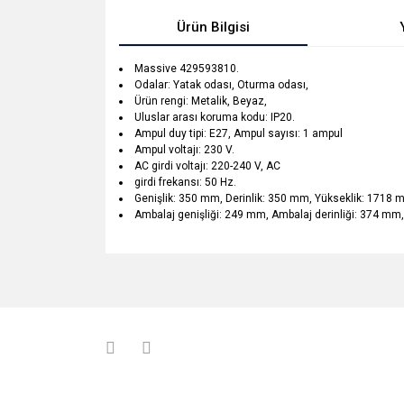
Ürün Bilgisi
Massive 429593810.
Odalar: Yatak odası, Oturma odası,
Ürün rengi: Metalik, Beyaz,
Uluslar arası koruma kodu: IP20.
Ampul duy tipi: E27, Ampul sayısı: 1 ampul
Ampul voltajı: 230 V.
AC girdi voltajı: 220-240 V, AC
girdi frekansı: 50 Hz.
Genişlik: 350 mm, Derinlik: 350 mm, Yükseklik: 1718 
Ambalaj genişliği: 249 mm, Ambalaj derinliği: 374 mm
Bu ürünün fiyat bilgisi, resim, ürün açıklamalarında v
Görüş ve önerileriniz için teşekkür ederiz.
Ürün resmi kalitesiz, bozuk veya görüntülenemiyo
Ürün açıklamasında eksik bilgiler bulunuyor.
Ürün bilgilerinde hatalar bulunuyor.
Ürün fiyatı diğer sitelerden daha pahalı.