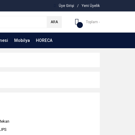
Üye Girişi
/
Yeni Üyelik
ARA
Toplam -
mesi
Mobilya
HORECA
Mekan
LIPS