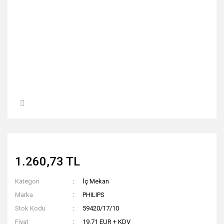
1.260,73 TL
Kategori
İç Mekan
Marka
PHILIPS
Stok Kodu
59420/17/10
Fiyat
19,71 EUR + KDV