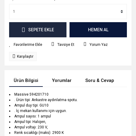
SEPETE EKLE
HEMEN AL
Tavsiye Et
Yorum Yaz
Karşılaştır
Ürün Bilgisi
Yorumlar
Soru & Cevap
Tak
Massive 594201710
. Ürün tipi: Ankastre aydınlatma spotu.
Ampul duy tipi: GU10
. İç mekan kullanımı için uygun.
Ampul sayısı: 1 ampul
Ampul tipi: Halojen,
Ampul voltajı: 230 V,
Renk sıcaklığı (maks): 2900 K