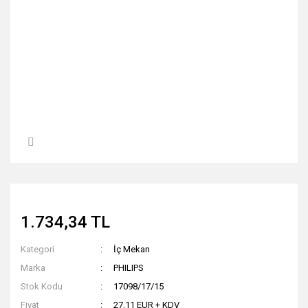
1.734,34 TL
Kategori
İç Mekan
Marka
PHILIPS
Stok Kodu
17098/17/15
Fiyat
27,11 EUR + KDV