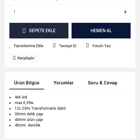
SEPETE EKLE
HEMEN AL
Tavsiye Et
Yorum Yaz
Karşılaştır
Ürün Bilgisi
Yorumlar
Soru & Cevap
Tak
4x6 led
max:0,39w
12v 230v Transformatör dahil
30mm delik çapı
43mm ürün çapı
45mm derinlik