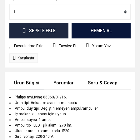
SEPETE EKLE
HEMEN AL
Tavsiye Et
Yorum Yaz
Karşılaştır
Ürün Bilgisi
Yorumlar
Soru & Cevap
Tak
Philips myLiving 66063/31/16.
Ürün tipi: Ankastre aydınlatma spotu.
Ampul duy tipi: Değiştirilemeyen ampul/ampuller
İç mekan kullanımı için uygun.
Ampul sayısı: 1 ampul
Ampul tipi: LED, Işık akımı: 270 lm.
Uluslar arası koruma kodu: IP20.
Girdi voltajı: 220-240 V.