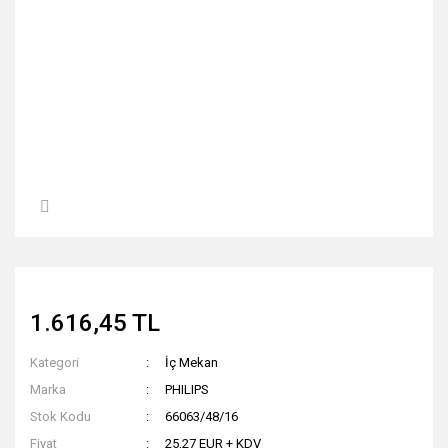
1.616,45 TL
Kategori
İç Mekan
Marka
PHILIPS
Stok Kodu
66063/48/16
Fiyat
25,27 EUR + KDV