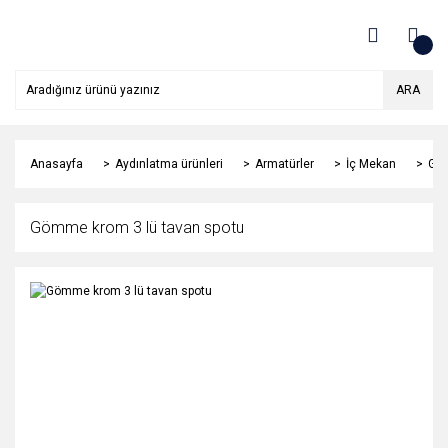
ARA
Anasayfa
Aydınlatma ürünleri
Armatürler
İç Mekan
Göm
Gömme krom 3 lü tavan spotu