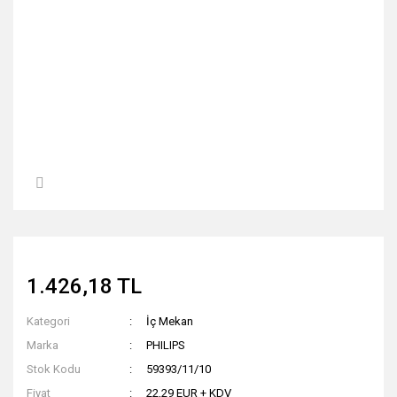
1.426,18 TL
Kategori
İç Mekan
Marka
PHILIPS
Stok Kodu
59393/11/10
Fiyat
22,29 EUR + KDV