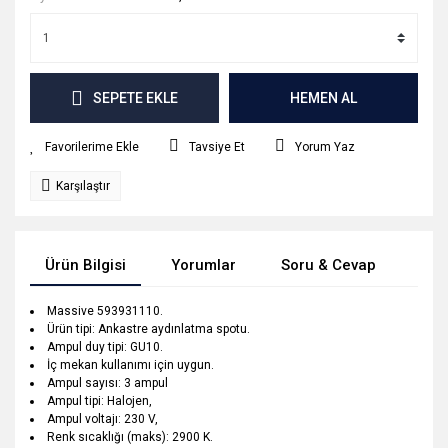
SEPETE EKLE
HEMEN AL
Tavsiye Et
Yorum Yaz
Karşılaştır
Ürün Bilgisi
Yorumlar
Soru & Cevap
Tak
Massive 593931110.
Ürün tipi: Ankastre aydınlatma spotu.
Ampul duy tipi: GU10.
İç mekan kullanımı için uygun.
Ampul sayısı: 3 ampul
Ampul tipi: Halojen,
Ampul voltajı: 230 V,
Renk sıcaklığı (maks): 2900 K.