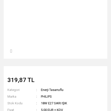
319,87 TL
Kategori
Enerji Tasarruflu
Marka
PHILIPS
Stok Kodu
18W E27 SARI IŞIK
Fiyat
5,00 EUR + KDV