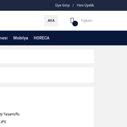
Üye Girişi
/
Yeni Üyelik
ARA
Toplam -
mesi
Mobilya
HORECA
ji Tasarruflu
LIPS