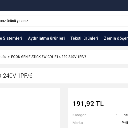
e Sistemleri
Aydınlatma ürünleri
Tekstil ürünleri
Zemin döşe
ruflu
ECON GENIE STICK 8W CDL E14 220-240V 1PF/6
0-240V 1PF/6
191,92 TL
Kategori
Ener
Marka
PHI