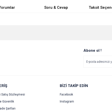
Yorumlar
Soru & Cevap
Taksit Seçen
e diğer konularda yetersiz gördüğünüz noktaları öneri formunu kullanarak tarafımı
Bu ürüne ilk yorumu siz yapın!
Ürün hakkında henüz soru sorulmamış.
r.
Yorum Yaz
Soru Sor
Abone ol !
ERİŞ
BİZİ TAKİP EDİN
i Satış Sözleşmesi
Facebook
ve Güvenlik
Instagram
Gönder
İade Şartları