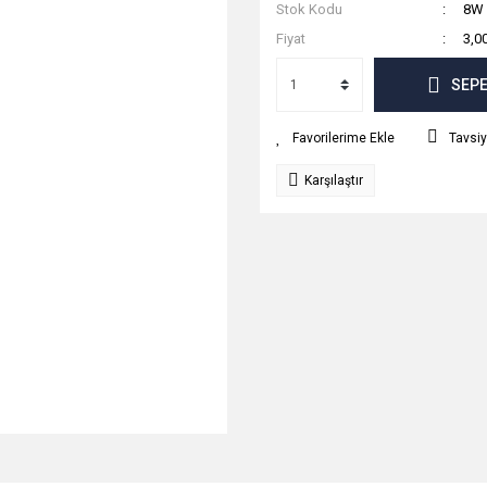
Stok Kodu
8W 
Fiyat
3,0
SEPE
Tavsiy
Karşılaştır