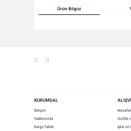
Ürün Bilgisi
Bu ürünün fiyat bilgisi, resim, ürün açıklamalarında v
Görüş ve önerileriniz için teşekkür ederiz.
Ürün resmi kalitesiz, bozuk veya görüntülenemiyo
Ürün açıklamasında eksik bilgiler bulunuyor.
Ürün bilgilerinde hatalar bulunuyor.
Ürün fiyatı diğer sitelerden daha pahalı.
Bu ürüne benzer farklı alternatifler olmalı.
KURUMSAL
ALIŞV
İletişim
Mesafel
Hakkımızda
Gizlilik 
Kargo Takibi
İptal ve 