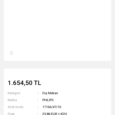
1.654,50 TL
Kategori
Dış Mekan
Marka
PHILIPS
Stok Kodu
17166/47/10
Fiyat
25,86 EUR + KDV