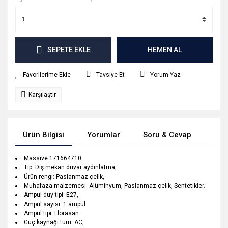
SEPETE EKLE
HEMEN AL
Tavsiye Et
Yorum Yaz
Karşılaştır
Ürün Bilgisi
Yorumlar
Soru & Cevap
Tak
Massive 171664710.
Tip: Dış mekan duvar aydınlatma,
Ürün rengi: Paslanmaz çelik,
Muhafaza malzemesi: Alüminyum, Paslanmaz çelik, Sentetikler.
Ampul duy tipi: E27,
Ampul sayısı: 1 ampul
Ampul tipi: Florasan.
Güç kaynağı türü: AC,