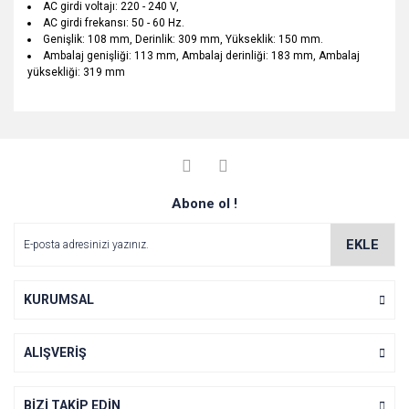
AC girdi voltajı: 220 - 240 V,
AC girdi frekansı: 50 - 60 Hz.
Genişlik: 108 mm, Derinlik: 309 mm, Yükseklik: 150 mm.
Ambalaj genişliği: 113 mm, Ambalaj derinliği: 183 mm, Ambalaj
yüksekliği: 319 mm
Bu ürünün fiyat bilgisi, resim, ürün açıklamalarında ve diğer
konularda yetersiz gördüğünüz noktaları öneri formunu
Bu ürüne ilk yorumu siz yapın!
Ürün hakkında henüz soru sorulmamış.
kullanarak tarafımıza iletebilirsiniz.
Görüş ve önerileriniz için teşekkür ederiz.
Yorum Yaz
Abone ol !
Soru Sor
Ürün resmi kalitesiz, bozuk veya görüntülenemiyor.
Ürün açıklamasında eksik bilgiler bulunuyor.
EKLE
Ürün bilgilerinde hatalar bulunuyor.
Ürün fiyatı diğer sitelerden daha pahalı.
KURUMSAL
Bu ürüne benzer farklı alternatifler olmalı.
ALIŞVERİŞ
BİZİ TAKİP EDİN