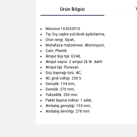
Ürün Bilgisi
Massive 162653010.
Tip: Dış cephe yol/direk aydınlatma,
Ürün rengi: Siyah,
Muhafaza malzemesi: Alüminyum,
Cam, Plastik.
Ampul duy tipi: G24d,
Ampul sayısı: 2 ampul 26 W dahil
Ampul tipi: Florasan.
Güç kaynağı türü: AC,
AC girdi voltajı: 230 V.
Genişlik: 134 mm,
Derinlik: 270 mm,
Yükseklik: 250 mm.
Paket başına miktar: 1 adet,
Ambalaj genişliği: 153 mm,
Ambalaj derinliği: 278 mm
Bu ürünün fiyat bilgisi, resim, ürün açıklamalarında v
Görüş ve önerileriniz için teşekkür ederiz.