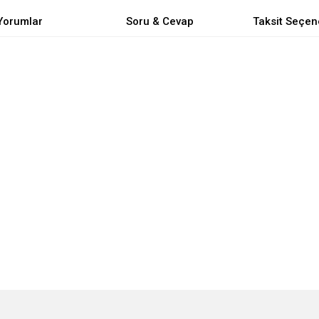
Yorumlar
Soru & Cevap
Taksit Seçen
e diğer konularda yetersiz gördüğünüz noktaları öneri formunu kullanarak tarafımı
Bu ürüne ilk yorumu siz yapın!
Ürün hakkında henüz soru sorulmamış.