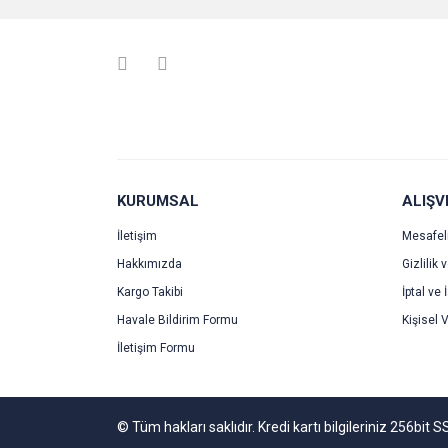
Ürün resmi kalitesiz, bozuk veya görüntülenemiyo
Ürün açıklamasında eksik bilgiler bulunuyor.
Ürün bilgilerinde hatalar bulunuyor.
Ürün fiyatı diğer sitelerden daha pahalı.
Bu ürüne benzer farklı alternatifler olmalı.
KURUMSAL
ALIŞV
İletişim
Mesafel
Hakkımızda
Gizlilik 
Kargo Takibi
İptal ve 
Havale Bildirim Formu
Kişisel V
İletişim Formu
© Tüm hakları saklıdır. Kredi kartı bilgileriniz 256bit S