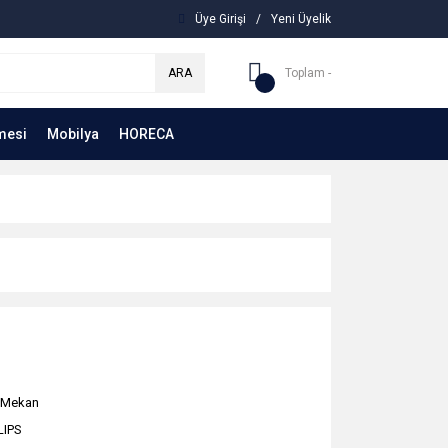
Üye Girişi
/
Yeni Üyelik
ARA
Toplam -
mesi
Mobilya
HORECA
 Mekan
LIPS