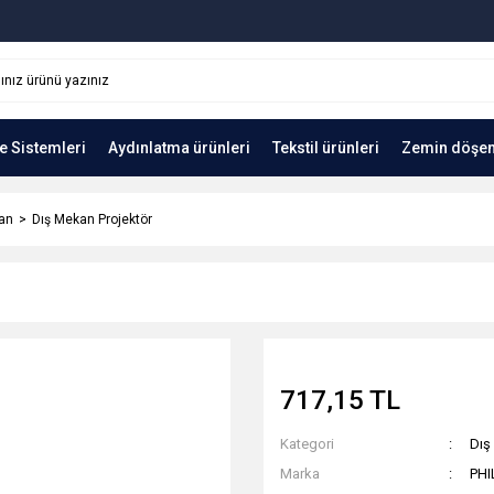
e Sistemleri
Aydınlatma ürünleri
Tekstil ürünleri
Zemin döşe
an
Dış Mekan Projektör
717,15 TL
Kategori
Dış
Marka
PHI