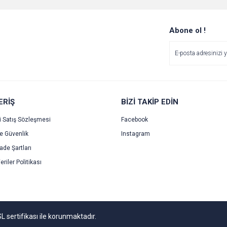
r.
Yorum Yaz
Soru Sor
Abone ol !
ERİŞ
BİZİ TAKİP EDİN
i Satış Sözleşmesi
Facebook
ve Güvenlik
Instagram
Gönder
İade Şartları
eriler Politikası
SL sertifikası ile korunmaktadır.