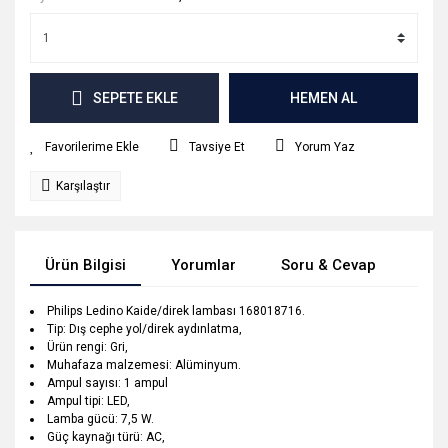
SEPETE EKLE
HEMEN AL
Tavsiye Et
Yorum Yaz
Karşılaştır
Ürün Bilgisi
Yorumlar
Soru & Cevap
Tak
Philips Ledino Kaide/direk lambası 168018716.
Tip: Dış cephe yol/direk aydınlatma,
Ürün rengi: Gri,
Muhafaza malzemesi: Alüminyum.
Ampul sayısı: 1 ampul
Ampul tipi: LED,
Lamba gücü: 7,5 W.
Güç kaynağı türü: AC,