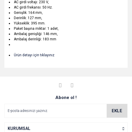
AC girdi voltajı: 230 V,
AC girdi frekansı: 50 Hz.
Genişlik: 164 mm,
Derinlik: 127 mm,
Yükseklik: 395 mm.
Paket başına miktar: 1 adet,
Ambalaj genişliği: 146 mm,
Ambalaj derinliği: 183 mm
Ürün detayı için tıklayınız
Bu ürünün fiyat bilgisi, resim, ürün açıklamalarında ve diğer
konularda yetersiz gördüğünüz noktaları öneri formunu
Bu ürüne ilk yorumu siz yapın!
Ürün hakkında henüz soru sorulmamış.
kullanarak tarafımıza iletebilirsiniz.
Görüş ve önerileriniz için teşekkür ederiz.
Yorum Yaz
Abone ol !
Soru Sor
Ürün resmi kalitesiz, bozuk veya görüntülenemiyor.
Ürün açıklamasında eksik bilgiler bulunuyor.
EKLE
Ürün bilgilerinde hatalar bulunuyor.
Ürün fiyatı diğer sitelerden daha pahalı.
KURUMSAL