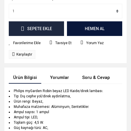
SEPETE EKLE
HEMEN AL
Tavsiye Et
Yorum Yaz
Karşılaştır
Ürün Bilgisi
Yorumlar
Soru & Cevap
Tak
Philips myGarden Robin beyaz LED Kaide/direk lambası.
Tip: Dış cephe yol/direk aydınlatma,
Ürün rengi: Beyaz,
Muhafaza malzemesi: Alüminyum, Sentetikler.
Ampul sayısı: 1 ampul
Ampul tipi: LED,
Toplam güç: 4,5 W.
Güç kaynağı türü: AC,