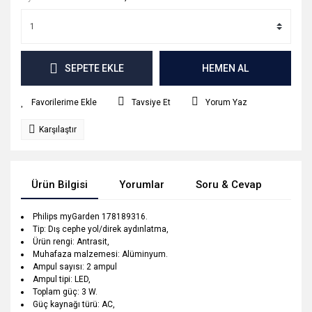
SEPETE EKLE
HEMEN AL
Tavsiye Et
Yorum Yaz
Karşılaştır
Ürün Bilgisi
Yorumlar
Soru & Cevap
Tak
Philips myGarden 178189316.
Tip: Dış cephe yol/direk aydınlatma,
Ürün rengi: Antrasit,
Muhafaza malzemesi: Alüminyum.
Ampul sayısı: 2 ampul
Ampul tipi: LED,
Toplam güç: 3 W.
Güç kaynağı türü: AC,