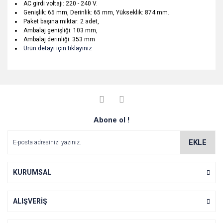
AC girdi voltajı: 220 - 240 V.
Genişlik: 65 mm, Derinlik: 65 mm, Yükseklik: 874 mm.
Paket başına miktar: 2 adet,
Ambalaj genişliği: 103 mm,
Ambalaj derinliği: 353 mm
Ürün detayı için tıklayınız
Bu ürünün fiyat bilgisi, resim, ürün açıklamalarında ve diğer
konularda yetersiz gördüğünüz noktaları öneri formunu
Bu ürüne ilk yorumu siz yapın!
Ürün hakkında henüz soru sorulmamış.
kullanarak tarafımıza iletebilirsiniz.
Görüş ve önerileriniz için teşekkür ederiz.
Yorum Yaz
Abone ol !
Soru Sor
Ürün resmi kalitesiz, bozuk veya görüntülenemiyor.
Ürün açıklamasında eksik bilgiler bulunuyor.
EKLE
Ürün bilgilerinde hatalar bulunuyor.
Ürün fiyatı diğer sitelerden daha pahalı.
KURUMSAL
Bu ürüne benzer farklı alternatifler olmalı.
ALIŞVERİŞ