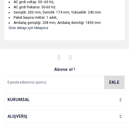
AC girdi voltajı: 50–60 Hz,
AC girdi frekansı: 50-60 Hz.
Genişlik: 200 mm, Derinlik: 174 mm, Yükseklik: 240 mm.
Paket başına miktar: 1 adet,
Ambalaj genişliği: 208 mm, Ambalaj derinliği: 1830 mm
Ürün detayı için tıklayınız
Bu ürünün fiyat bilgisi, resim, ürün açıklamalarında ve diğer
konularda yetersiz gördüğünüz noktaları öneri formunu
Bu ürüne ilk yorumu siz yapın!
Ürün hakkında henüz soru sorulmamış.
kullanarak tarafımıza iletebilirsiniz.
Görüş ve önerileriniz için teşekkür ederiz.
Yorum Yaz
Abone ol !
Soru Sor
Ürün resmi kalitesiz, bozuk veya görüntülenemiyor.
Ürün açıklamasında eksik bilgiler bulunuyor.
EKLE
Ürün bilgilerinde hatalar bulunuyor.
Ürün fiyatı diğer sitelerden daha pahalı.
KURUMSAL
Bu ürüne benzer farklı alternatifler olmalı.
ALIŞVERİŞ