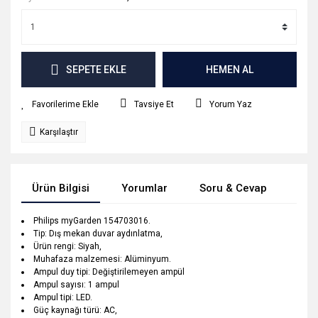
SEPETE EKLE
HEMEN AL
Tavsiye Et
Yorum Yaz
Karşılaştır
Ürün Bilgisi
Yorumlar
Soru & Cevap
Tak
Philips myGarden 154703016.
Tip: Dış mekan duvar aydınlatma,
Ürün rengi: Siyah,
Muhafaza malzemesi: Alüminyum.
Ampul duy tipi: Değiştirilemeyen ampül
Ampul sayısı: 1 ampul
Ampul tipi: LED.
Güç kaynağı türü: AC,