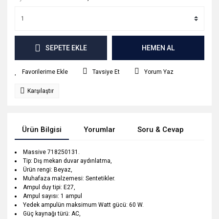
SEPETE EKLE
HEMEN AL
Tavsiye Et
Yorum Yaz
Karşılaştır
Ürün Bilgisi
Yorumlar
Soru & Cevap
Tak
Massive 718250131.
Tip: Dış mekan duvar aydınlatma,
Ürün rengi: Beyaz,
Muhafaza malzemesi: Sentetikler.
Ampul duy tipi: E27,
Ampul sayısı: 1 ampul
Yedek ampulün maksimum Watt gücü: 60 W.
Güç kaynağı türü: AC,