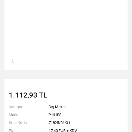
1.112,93 TL
Kategori
Dış Mekan
Marka
PHILIPS
Stok Kodu
71825/01/31
Fiyat
17,40 EUR + KDV