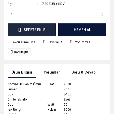
Fiyat
7,20 EUR + KDV
SEPETE EKLE
HEMEN AL
Tavsiye Et
Yorum Yaz
Karşılaştır
Ürün Bilgisi
Yorumlar
Soru & Cevap
Tak
Nominal Kullanım Ömrü
Saat
2000
Lümen
760
Duy
B15d
Dimlenebilirlik
Evet
Güç
Watt
50
Işık Rengi
Kelvin
3000