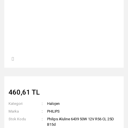
460,61 TL
Kategori
Halojen
Marka
PHILIPS
Stok Kodu
Philips Aluline 6439 50W 12V R56 CL 25D
B15d