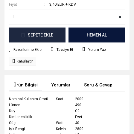
Fiyat
3,40 EUR + KDV
SEPETE EKLE
HEMEN AL
Tavsiye Et
Yorum Yaz
Karşılaştır
Ürün Bilgisi
Yorumlar
Soru & Cevap
Tak
Nominal Kullanım Ömrü
Saat
2000
Lümen
490
Duy
G9
Dimlenebilirlik
Evet
Güç
Watt
40
Işık Rengi
Kelvin
2800