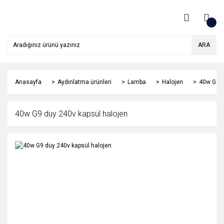
ARA
Anasayfa
Aydınlatma ürünleri
Lamba
Halojen
40w G9 d
40w G9 duy 240v kapsül halojen