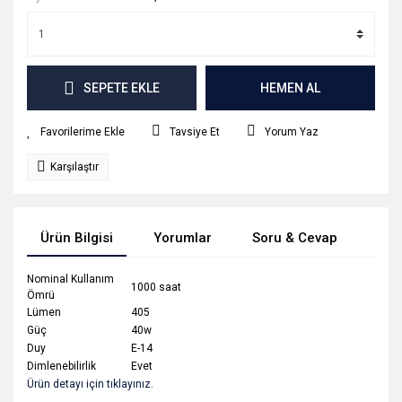
SEPETE EKLE
HEMEN AL
Tavsiye Et
Yorum Yaz
Karşılaştır
Ürün Bilgisi
Yorumlar
Soru & Cevap
Tak
Nominal Kullanım
1000 saat
Ömrü
Lümen
405
Güç
40w
Duy
E-14
Dimlenebilirlik
Evet
Ürün detayı için tıklayınız.