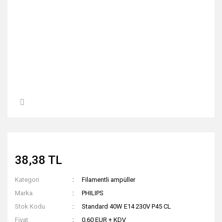
38,38 TL
Kategori
Filamentli ampüller
Marka
PHILIPS
Stok Kodu
Standard 40W E14 230V P45 CL
Fiyat
0,60 EUR + KDV