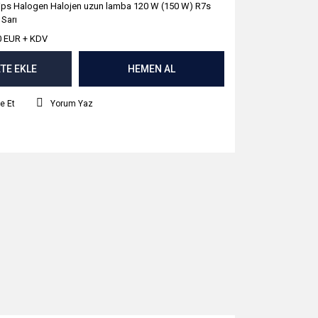
lips Halogen Halojen uzun lamba 120 W (150 W) R7s
 Sarı
0 EUR + KDV
TE EKLE
HEMEN AL
e Et
Yorum Yaz