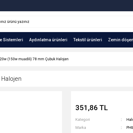
e Sistemleri
Aydınlatma ürünleri
Tekstil ürünleri
Zemin döşe
20w (150w muadili) 78 mm Çubuk Halojen
 Halojen
351,86 TL
Kategori
Hal
Marka
PHI