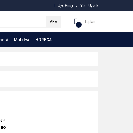
Üye Girişi
/
Yeni Üyelik
ARA
Toplam -
mesi
Mobilya
HORECA
ojen
LIPS