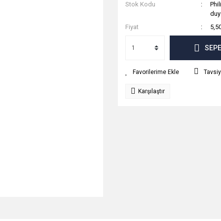
Stok Kodu
Phi
duy
Fiyat
5,5
SEPE
Tavsiy
Karşılaştır