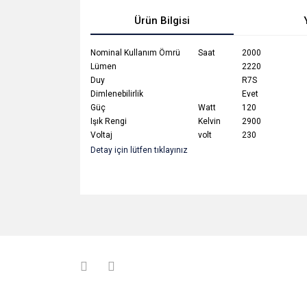
Ürün Bilgisi
Nominal Kullanım Ömrü
Saat
2000
Lümen
2220
Duy
R7S
Dimlenebilirlik
Evet
Güç
Watt
120
Işık Rengi
Kelvin
2900
Voltaj
volt
230
Detay için lütfen tıklayınız
Bu ürünün fiyat bilgisi, resim, ürün açıklamalarında v
Görüş ve önerileriniz için teşekkür ederiz.
Ürün resmi kalitesiz, bozuk veya görüntülenemiyo
Ürün açıklamasında eksik bilgiler bulunuyor.
Ürün bilgilerinde hatalar bulunuyor.
Ürün fiyatı diğer sitelerden daha pahalı.