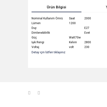
Ürün Bilgisi
Nominal Kullanım Ömrü
Saat
2000
Lümen
1200
Duy
E27
Dimlenebilirlik
Evet
Güç
Watt70w
Işık Rengi
Kelvin
2800
Voltaj
volt
230
Detay için lütfen tıklayınız
Bu ürünün fiyat bilgisi, resim, ürün açıklamalarında v
Görüş ve önerileriniz için teşekkür ederiz.
Ürün resmi kalitesiz, bozuk veya görüntülenemiyo
Ürün açıklamasında eksik bilgiler bulunuyor.
Ürün bilgilerinde hatalar bulunuyor.
Ürün fiyatı diğer sitelerden daha pahalı.