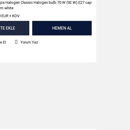
lips Halogen Classic Halogen bulb 70 W (92 W) E27 cap
m white
0 EUR + KDV
TE EKLE
HEMEN AL
e Et
Yorum Yaz