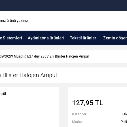
e Sistemleri
Aydınlatma ürünleri
Tekstil ürünleri
Zemin döşe
0W(92W Muadili) E27 duy 230V 2 li Blister Halojen Ampül
 Blister Halojen Ampül
127,95 TL
Kategori
Hal
Marka
PHI