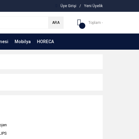
Üye Girişi
/
Yeni Üyelik
ARA
Toplam -
mesi
Mobilya
HORECA
ojen
LIPS