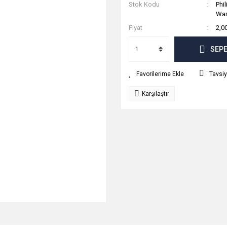
Stok Kodu
Phi
War
Fiyat
2,0
SEPE
Tavsiy
Karşılaştır