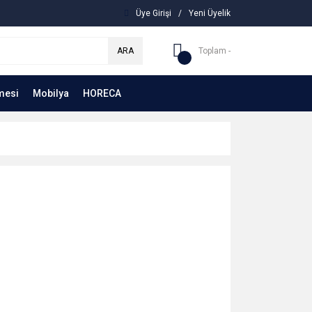
Üye Girişi
/
Yeni Üyelik
ARA
Toplam -
mesi
Mobilya
HORECA