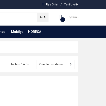
Üye Girişi
/
Yeni Üyelik
ARA
Toplam -
mesi
Mobilya
HORECA
Toplam 0 ürün