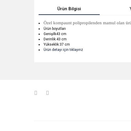
Ürün Bilgisi
Özel kompaunt polipropilenden mamul olan ürün t
Ürün boyutları
Genişilk43 cm
Derinlik:43 cm
Yükseklik:37 cm
Ürün detayı için tıklayınz
Bu ürünün fiyat bilgisi, resim, ürün açıklamalarında v
Görüş ve önerileriniz için teşekkür ederiz.
Ürün resmi kalitesiz, bozuk veya görüntülenemiyo
Ürün açıklamasında eksik bilgiler bulunuyor.
Ürün bilgilerinde hatalar bulunuyor.
Ürün fiyatı diğer sitelerden daha pahalı.
Bu ürüne benzer farklı alternatifler olmalı.