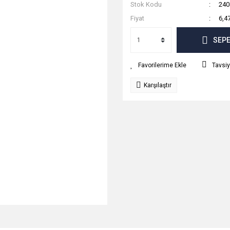
Stok Kodu
240
Fiyat
6,4
SEPE
Tavsiy
Karşılaştır