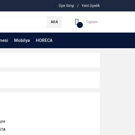
Üye Girişi
/
Yeni Üyelik
ARA
Toplam -
mesi
Mobilya
HORECA
ure
STA