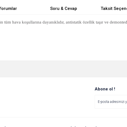
Yorumlar
Soru & Cevap
Taksit Seçen
üm hava koşullarına dayanıklıdır, antistatik özellik taşır ve demonted
e diğer konularda yetersiz gördüğünüz noktaları öneri formunu kullanarak tarafımı
Bu ürüne ilk yorumu siz yapın!
Ürün hakkında henüz soru sorulmamış.
r.
Yorum Yaz
Soru Sor
Abone ol !