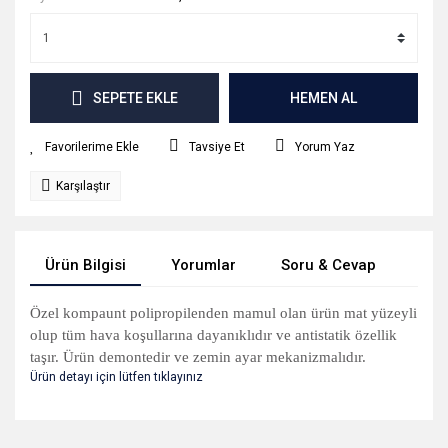
SEPETE EKLE
HEMEN AL
Tavsiye Et
Yorum Yaz
Karşılaştır
Ürün Bilgisi
Yorumlar
Soru & Cevap
Tak
Özel kompaunt polipropilenden mamul olan ürün mat yüzeyli
olup tüm hava koşullarına dayanıklıdır ve antistatik özellik
taşır. Ürün demontedir ve zemin ayar mekanizmalıdır.
Ürün detayı için lütfen tıklayınız
Bu ürünün fiyat bilgisi, resim, ürün açıklamalarında ve diğer
konularda yetersiz gördüğünüz noktaları öneri formunu