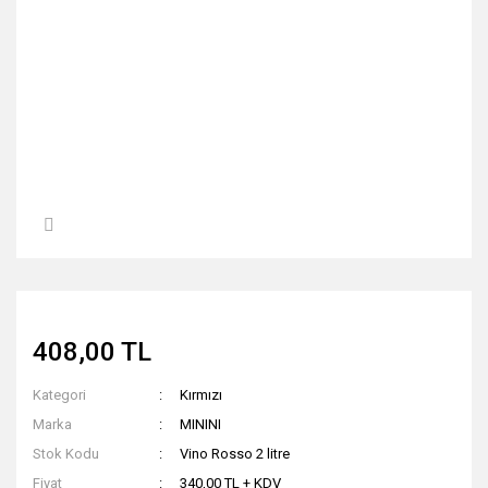
408,00 TL
Kategori
Kırmızı
Marka
MININI
Stok Kodu
Vino Rosso 2 litre
Fiyat
340,00 TL + KDV