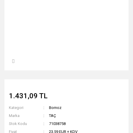
1.431,09 TL
Kategori
Bornoz
Marka
TAÇ
Stok Kodu
71038758
Fiyat
23,59 EUR + KDV