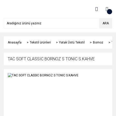
ARA
Anasayfa
Tekstil ürünleri
Yatak Üstü Tekstil
Bornoz
TA
TAC SOFT CLASSIC BORNOZ S TONIC S.KAHVE