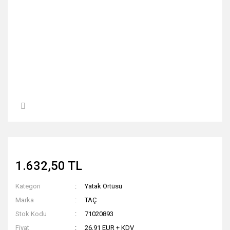
1.632,50 TL
Kategori
Yatak Örtüsü
Marka
TAÇ
Stok Kodu
71020893
Fiyat
26,91 EUR + KDV