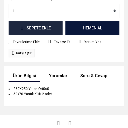
SEPETE EKLE
HEMEN AL
Tavsiye Et
Yorum Yaz
Karşılaştır
Ürün Bilgisi
Yorumlar
Soru & Cevap
Tak
260X250 Yatak Örtüsü
50x70 Yastık Kılıfı 2 adet
Bu ürünün fiyat bilgisi, resim, ürün açıklamalarında ve diğer
konularda yetersiz gördüğünüz noktaları öneri formunu
Bu ürüne ilk yorumu siz yapın!
Ürün hakkında henüz soru sorulmamış.
kullanarak tarafımıza iletebilirsiniz.
Görüş ve önerileriniz için teşekkür ederiz.