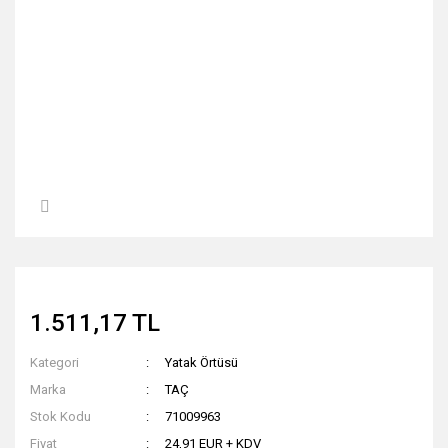
1.511,17 TL
Kategori
Yatak Örtüsü
Marka
TAÇ
Stok Kodu
71009963
Fiyat
24,91 EUR + KDV